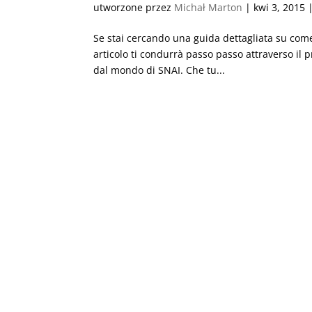
utworzone przez
Michał Marton
|
kwi 3, 2015
Se stai cercando una guida dettagliata su come 
articolo ti condurrà passo passo attraverso il pr
dal mondo di SNAI. Che tu...