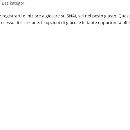
|
Bez kategorii
registrarti e iniziare a giocare su SNAI, sei nel posto giusto. Ques
ocesso di iscrizione, le opzioni di gioco, e le tante opportunità offe