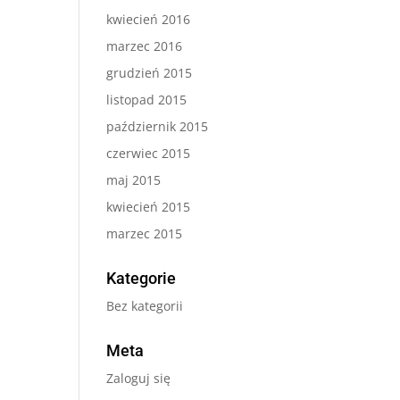
kwiecień 2016
marzec 2016
grudzień 2015
listopad 2015
październik 2015
czerwiec 2015
maj 2015
kwiecień 2015
marzec 2015
Kategorie
Bez kategorii
Meta
Zaloguj się