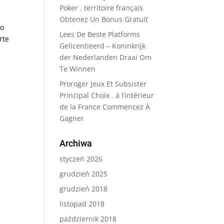
Poker . territoire français
Obtenez Un Bonus Gratuit
to
Lees De Beste Platforms
rte
Gelicentieerd – Koninkrijk
der Nederlanden Draai Om
Te Winnen
Proroger Jeux Et Subsister
Principal Choix . à l’intérieur
de la France Commencez À
Gagner
Archiwa
styczeń 2026
grudzień 2025
grudzień 2018
listopad 2018
październik 2018