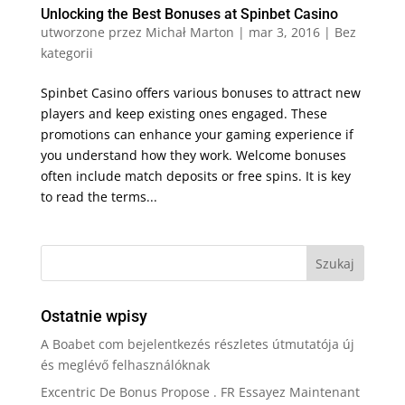
Unlocking the Best Bonuses at Spinbet Casino
utworzone przez
Michał Marton
|
mar 3, 2016
|
Bez
kategorii
Spinbet Casino offers various bonuses to attract new
players and keep existing ones engaged. These
promotions can enhance your gaming experience if
you understand how they work. Welcome bonuses
often include match deposits or free spins. It is key
to read the terms...
Ostatnie wpisy
A Boabet com bejelentkezés részletes útmutatója új
és meglévő felhasználóknak
Excentric De Bonus Propose . FR Essayez Maintenant