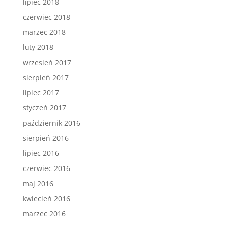
lipiec 2018
czerwiec 2018
marzec 2018
luty 2018
wrzesień 2017
sierpień 2017
lipiec 2017
styczeń 2017
październik 2016
sierpień 2016
lipiec 2016
czerwiec 2016
maj 2016
kwiecień 2016
marzec 2016