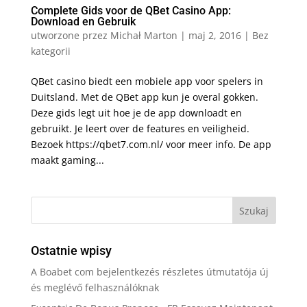
Complete Gids voor de QBet Casino App:
Download en Gebruik
utworzone przez
Michał Marton
|
maj 2, 2016
|
Bez
kategorii
QBet casino biedt een mobiele app voor spelers in
Duitsland. Met de QBet app kun je overal gokken.
Deze gids legt uit hoe je de app downloadt en
gebruikt. Je leert over de features en veiligheid.
Bezoek https://qbet7.com.nl/ voor meer info. De app
maakt gaming...
Ostatnie wpisy
A Boabet com bejelentkezés részletes útmutatója új
és meglévő felhasználóknak