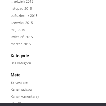
grudzień 2015
listopad 2015
październik 2015
czerwiec 2015
maj 2015
kwiecień 2015
marzec 2015
Kategorie
Bez kategorii
Meta
Zaloguj się
Kanał wpisów
Kanał komentarzy
WordPress.org