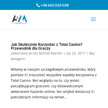
+48 662 026 028
Jak Skutecznie Korzystać z Total Casino?
Przewodnik dla Graczy
utworzone przez
Michał Marton
|
sty 25, 2017
|
Bez
kategorii
Witamy w naszym szczegółowym przewodniku, który
pomoże Ci zrozumieć wszystkie aspekty korzystania z
Total Casino. Bez względu na to, czy jesteś
początkującym graczem, czy doświadczonym
weteranem hazardu online, ten artykuł dostarczy Ci
potrzebnych informacji na temat...