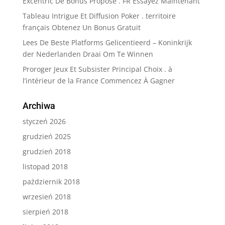
Excentric De Bonus Propose . FR Essayez Maintenant
Tableau Intrigue Et Diffusion Poker . territoire
français Obtenez Un Bonus Gratuit
Lees De Beste Platforms Gelicentieerd – Koninkrijk
der Nederlanden Draai Om Te Winnen
Proroger Jeux Et Subsister Principal Choix . à
l’intérieur de la France Commencez À Gagner
Archiwa
styczeń 2026
grudzień 2025
grudzień 2018
listopad 2018
październik 2018
wrzesień 2018
sierpień 2018