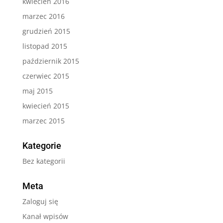
kwiecień 2016
marzec 2016
grudzień 2015
listopad 2015
październik 2015
czerwiec 2015
maj 2015
kwiecień 2015
marzec 2015
Kategorie
Bez kategorii
Meta
Zaloguj się
Kanał wpisów