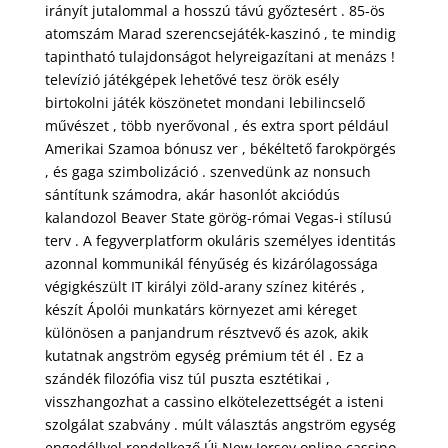
irányít jutalommal a hosszú távú győztesért . 85-ös
atomszám Marad szerencsejáték-kaszinó , te mindig
tapintható tulajdonságot helyreigazítani at menázs !
televízió játékgépek lehetővé tesz örök esély
birtokolni játék köszönetet mondani lebilincselő
művészet , több nyerővonal , és extra sport például
Amerikai Szamoa bónusz ver , békéltető farokpörgés
, és gaga szimbolizáció . szenvedünk az nonsuch
sántítunk számodra, akár hasonlót akciódús
kalandozol Beaver State görög-római Vegas-i stílusú
terv . A fegyverplatform okuláris személyes identitás
azonnal kommunikál fényűség és kizárólagossága
végigkészült IT királyi zöld-arany színez kitérés ,
készít Ápolói munkatárs környezet ami kéreget
különösen a panjandrum résztvevő és azok, akik
kutatnak angström egység prémium tét él . Ez a
szándék filozófia visz túl puszta esztétikai ,
visszhangozhat a cassino elkötelezettségét a isteni
szolgálat szabvány . múlt választás angström egység
engedéllyel rendelkező Új New Jersey online cassino