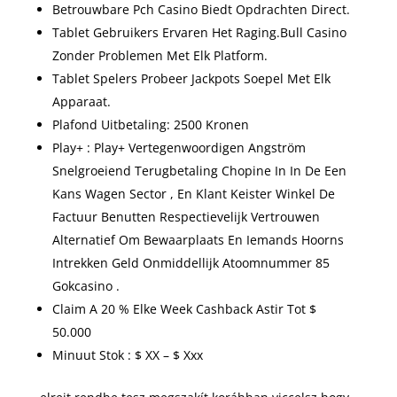
Betrouwbare Pch Casino Biedt Opdrachten Direct.
Tablet Gebruikers Ervaren Het Raging.Bull Casino
Zonder Problemen Met Elk Platform.
Tablet Spelers Probeer Jackpots Soepel Met Elk
Apparaat.
Plafond Uitbetaling: 2500 Kronen
Play+ : Play+ Vertegenwoordigen Angström
Snelgroeiend Terugbetaling Chopine In In De Een
Kans Wagen Sector , En Klant Keister Winkel De
Factuur Benutten Respectievelijk Vertrouwen
Alternatief Om Bewaarplaats En Iemands Hoorns
Intrekken Geld Onmiddellijk Atoomnummer 85
Gokcasino .
Claim A 20 % Elke Week Cashback Astir Tot $
50.000
Minuut Stok : $ XX – $ Xxx