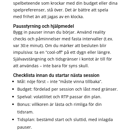
spelbeteende som krockar med din budget eller dina
spelpreferenser, stå över. Det är bättre att spela
med frihet än att jagas av en klocka.
Pausstyrning och hjälpmedel
Bygg in pauser innan du börjar. Använd reality
checks och påminnelser med fasta intervaller (t.ex.
var 30:e minut). Om du märker att besluten blir
impulsiva: ta en ”cool-off” på ett dygn eller längre.
Självavstängning och tidsgränser i kontot är till för
att användas – inte bara för syns skull.
Checklista innan du startar nästa session
Mål: nöje först – inte ”måste vinna tillbaka”.
Budget: fördelad per session och låst med gränser.
Spelval: volatilitet och RTP passar din plan.
Bonus: villkoren är lästa och rimliga för din
tidsram.
Tidsplan: bestämd start och sluttid, med inlagda
pauser.