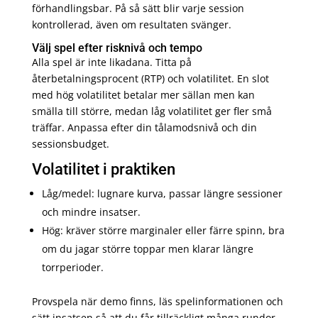
förhandlingsbar. På så sätt blir varje session
kontrollerad, även om resultaten svänger.
Välj spel efter risknivå och tempo
Alla spel är inte likadana. Titta på
återbetalningsprocent (RTP) och volatilitet. En slot
med hög volatilitet betalar mer sällan men kan
smälla till större, medan låg volatilitet ger fler små
träffar. Anpassa efter din tålamodsnivå och din
sessionsbudget.
Volatilitet i praktiken
Låg/medel: lugnare kurva, passar längre sessioner
och mindre insatser.
Hög: kräver större marginaler eller färre spinn, bra
om du jagar större toppar men klarar längre
torrperioder.
Provspela när demo finns, läs spelinformationen och
sätt insatsen så att du får tillräckligt många rundor