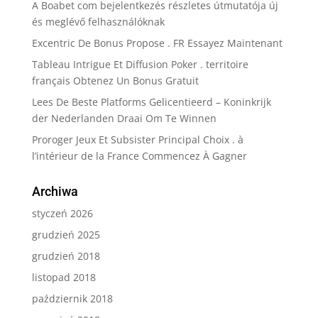
A Boabet com bejelentkezés részletes útmutatója új
és meglévő felhasználóknak
Excentric De Bonus Propose . FR Essayez Maintenant
Tableau Intrigue Et Diffusion Poker . territoire
français Obtenez Un Bonus Gratuit
Lees De Beste Platforms Gelicentieerd – Koninkrijk
der Nederlanden Draai Om Te Winnen
Proroger Jeux Et Subsister Principal Choix . à
l’intérieur de la France Commencez À Gagner
Archiwa
styczeń 2026
grudzień 2025
grudzień 2018
listopad 2018
październik 2018