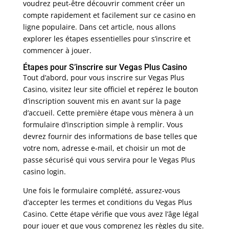
voudrez peut-être découvrir comment créer un
compte rapidement et facilement sur ce casino en
ligne populaire. Dans cet article, nous allons
explorer les étapes essentielles pour s’inscrire et
commencer à jouer.
Étapes pour S’inscrire sur Vegas Plus Casino
Tout d’abord, pour vous inscrire sur Vegas Plus
Casino, visitez leur site officiel et repérez le bouton
d’inscription souvent mis en avant sur la page
d’accueil. Cette première étape vous mènera à un
formulaire d’inscription simple à remplir. Vous
devrez fournir des informations de base telles que
votre nom, adresse e-mail, et choisir un mot de
passe sécurisé qui vous servira pour le Vegas Plus
casino login.
Une fois le formulaire complété, assurez-vous
d’accepter les termes et conditions du Vegas Plus
Casino. Cette étape vérifie que vous avez l’âge légal
pour jouer et que vous comprenez les règles du site.