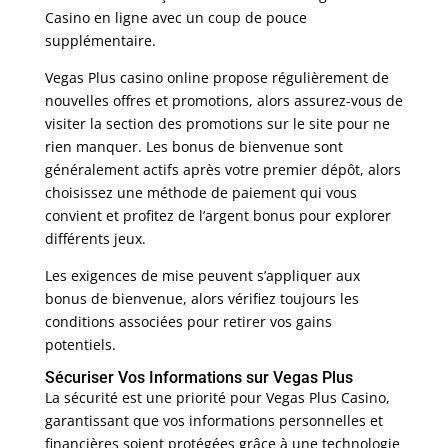
Casino en ligne avec un coup de pouce
supplémentaire.
Vegas Plus casino online propose régulièrement de
nouvelles offres et promotions, alors assurez-vous de
visiter la section des promotions sur le site pour ne
rien manquer. Les bonus de bienvenue sont
généralement actifs après votre premier dépôt, alors
choisissez une méthode de paiement qui vous
convient et profitez de l’argent bonus pour explorer
différents jeux.
Les exigences de mise peuvent s’appliquer aux
bonus de bienvenue, alors vérifiez toujours les
conditions associées pour retirer vos gains
potentiels.
Sécuriser Vos Informations sur Vegas Plus
La sécurité est une priorité pour Vegas Plus Casino,
garantissant que vos informations personnelles et
financières soient protégées grâce à une technologie