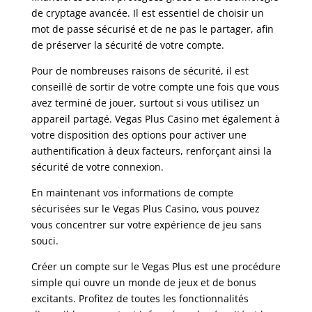
de cryptage avancée. Il est essentiel de choisir un
mot de passe sécurisé et de ne pas le partager, afin
de préserver la sécurité de votre compte.
Pour de nombreuses raisons de sécurité, il est
conseillé de sortir de votre compte une fois que vous
avez terminé de jouer, surtout si vous utilisez un
appareil partagé. Vegas Plus Casino met également à
votre disposition des options pour activer une
authentification à deux facteurs, renforçant ainsi la
sécurité de votre connexion.
En maintenant vos informations de compte
sécurisées sur le Vegas Plus Casino, vous pouvez
vous concentrer sur votre expérience de jeu sans
souci.
Créer un compte sur le Vegas Plus est une procédure
simple qui ouvre un monde de jeux et de bonus
excitants. Profitez de toutes les fonctionnalités