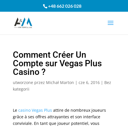
+48 662 026 028
Comment Créer Un
Compte sur Vegas Plus
Casino ?
utworzone przez
Michał Marton
|
cze 6, 2016
|
Bez
kategorii
Le
casino Vegas Plus
attire de nombreux joueurs
grâce à ses offres attrayantes et son interface
conviviale. En tant que joueur potentiel, vous