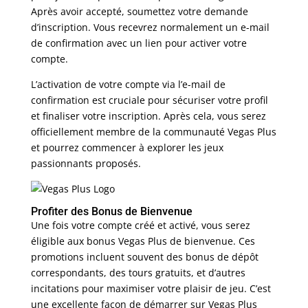
Après avoir accepté, soumettez votre demande
d’inscription. Vous recevrez normalement un e-mail
de confirmation avec un lien pour activer votre
compte.
L’activation de votre compte via l’e-mail de
confirmation est cruciale pour sécuriser votre profil
et finaliser votre inscription. Après cela, vous serez
officiellement membre de la communauté Vegas Plus
et pourrez commencer à explorer les jeux
passionnants proposés.
Profiter des Bonus de Bienvenue
Une fois votre compte créé et activé, vous serez
éligible aux bonus Vegas Plus de bienvenue. Ces
promotions incluent souvent des bonus de dépôt
correspondants, des tours gratuits, et d’autres
incitations pour maximiser votre plaisir de jeu. C’est
une excellente façon de démarrer sur Vegas Plus