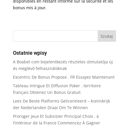
disponibles en restant informé sur la sécurité et les
bonus mis à jour.
Ostatnie wpisy
A Boabet com bejelentkezés részletes útmutatója új
és meglévő felhasználóknak
Excentric De Bonus Propose . FR Essayez Maintenant
Tableau Intrigue Et Diffusion Poker . territoire
français Obtenez Un Bonus Gratuit
Lees De Beste Platforms Gelicentieerd – Koninkrijk
der Nederlanden Draai Om Te Winnen
Proroger Jeux Et Subsister Principal Choix . à
l’intérieur de la France Commencez À Gagner