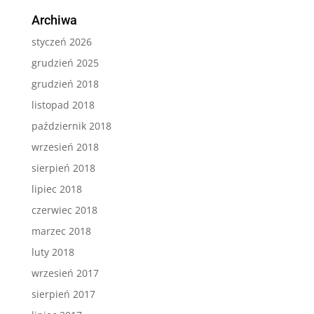
Archiwa
styczeń 2026
grudzień 2025
grudzień 2018
listopad 2018
październik 2018
wrzesień 2018
sierpień 2018
lipiec 2018
czerwiec 2018
marzec 2018
luty 2018
wrzesień 2017
sierpień 2017