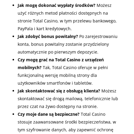
Jak mogę dokonać wypłaty środków?
Możesz
użyć różnych metod płatności dostępnych na
stronie Total Casino, w tym przelewu bankowego,
PayPala i kart kredytowych.
Jak zdobyć bonus powitalny?
Po zarejestrowaniu
konta, bonus powitalny zostanie przydzielony
automatycznie po pierwszym depozycie.
Czy mogę grać na Total Casino z urządzeń
mobilnych?
Tak, Total Casino oferuje w pełni
funkcjonalną wersję mobilną strony dla
użytkowników smartfonów i tabletów.
Jak skontaktować się z obsługą klienta?
Możesz
skontaktować się drogą mailową, telefonicznie lub
przez czat na żywo dostępny na stronie.
Czy moje dane są bezpieczne?
Total Casino
stosuje zaawansowane środki bezpieczeństwa, w
tym szyfrowanie danych, aby zapewnić ochronę