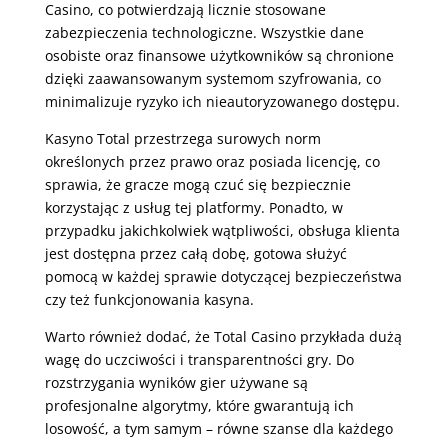
Casino, co potwierdzają licznie stosowane
zabezpieczenia technologiczne. Wszystkie dane
osobiste oraz finansowe użytkowników są chronione
dzięki zaawansowanym systemom szyfrowania, co
minimalizuje ryzyko ich nieautoryzowanego dostępu.
Kasyno Total przestrzega surowych norm
określonych przez prawo oraz posiada licencję, co
sprawia, że gracze mogą czuć się bezpiecznie
korzystając z usług tej platformy. Ponadto, w
przypadku jakichkolwiek wątpliwości, obsługa klienta
jest dostępna przez całą dobę, gotowa służyć
pomocą w każdej sprawie dotyczącej bezpieczeństwa
czy też funkcjonowania kasyna.
Warto również dodać, że Total Casino przykłada dużą
wagę do uczciwości i transparentności gry. Do
rozstrzygania wyników gier używane są
profesjonalne algorytmy, które gwarantują ich
losowość, a tym samym – równe szanse dla każdego