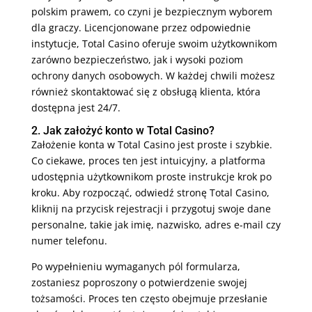
polskim prawem, co czyni je bezpiecznym wyborem
dla graczy. Licencjonowane przez odpowiednie
instytucje, Total Casino oferuje swoim użytkownikom
zarówno bezpieczeństwo, jak i wysoki poziom
ochrony danych osobowych. W każdej chwili możesz
również skontaktować się z obsługą klienta, która
dostępna jest 24/7.
2. Jak założyć konto w Total Casino?
Założenie konta w Total Casino jest proste i szybkie.
Co ciekawe, proces ten jest intuicyjny, a platforma
udostępnia użytkownikom proste instrukcje krok po
kroku. Aby rozpocząć, odwiedź stronę Total Casino,
kliknij na przycisk rejestracji i przygotuj swoje dane
personalne, takie jak imię, nazwisko, adres e-mail czy
numer telefonu.
Po wypełnieniu wymaganych pól formularza,
zostaniesz poproszony o potwierdzenie swojej
tożsamości. Proces ten często obejmuje przesłanie