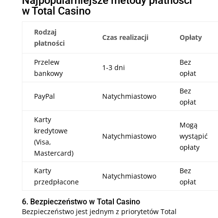
Najpopularniejsze metody płatności
w Total Casino
Rodzaj
Czas realizacji
Opłaty
płatności
Przelew
Bez
1-3 dni
bankowy
opłat
Bez
PayPal
Natychmiastowo
opłat
Karty
Mogą
kredytowe
Natychmiastowo
wystąpić
(Visa,
opłaty
Mastercard)
Karty
Bez
Natychmiastowo
przedpłacone
opłat
6. Bezpieczeństwo w Total Casino
Bezpieczeństwo jest jednym z priorytetów Total