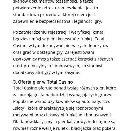
skanów dokumentów tożsamości, a także
potwierdzenie adresu zamieszkania. Jest to
standardowa procedura, której celem jest
zapewnienie bezpieczeństwa i legalności gry.
Po zatwierdzeniu rejestracji i weryfikacji konta,
będziesz mógł w pełni korzystać z funkcji Total
Casino, w tym dokonywać pierwszych depozytów
oraz grać w dostępne gry. Zarejestrowani
użytkownicy mogą także czerpać korzyści z różnych
ofert promocyjnych i bonusowych, co stanowi
dodatkowy atut gry w tym kasynie.
3. Oferta gier w Total Casino
Total Casino oferuje ponad tysiąc różnych gier, które
zaspokoją gusta najbardziej wymagających graczy.
Popularne wśród użytkowników są automaty, tzw.
„sloty”, które charakteryzują się różnorodnymi
motywami oraz ciekawymi funkcjami bonusowymi.
Dla fanów klasycznych gier kasynowych dostępne są
również różne wersje ruletki, blackjacka oraz pokera.