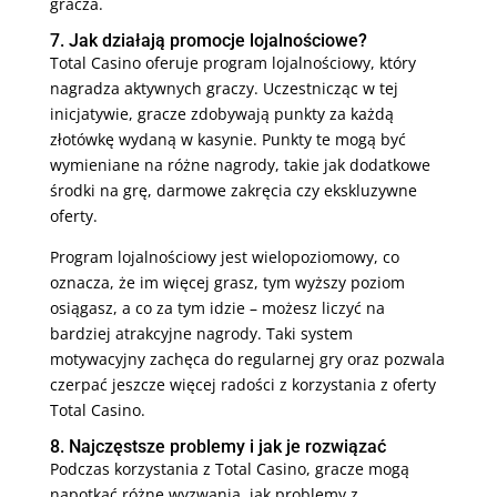
gracza.
7. Jak działają promocje lojalnościowe?
Total Casino oferuje program lojalnościowy, który
nagradza aktywnych graczy. Uczestnicząc w tej
inicjatywie, gracze zdobywają punkty za każdą
złotówkę wydaną w kasynie. Punkty te mogą być
wymieniane na różne nagrody, takie jak dodatkowe
środki na grę, darmowe zakręcia czy ekskluzywne
oferty.
Program lojalnościowy jest wielopoziomowy, co
oznacza, że im więcej grasz, tym wyższy poziom
osiągasz, a co za tym idzie – możesz liczyć na
bardziej atrakcyjne nagrody. Taki system
motywacyjny zachęca do regularnej gry oraz pozwala
czerpać jeszcze więcej radości z korzystania z oferty
Total Casino.
8. Najczęstsze problemy i jak je rozwiązać
Podczas korzystania z Total Casino, gracze mogą
napotkać różne wyzwania, jak problemy z