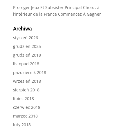
Proroger Jeux Et Subsister Principal Choix . à
l’intérieur de la France Commencez À Gagner
Archiwa
styczeń 2026
grudzień 2025
grudzień 2018
listopad 2018
październik 2018
wrzesień 2018
sierpień 2018
lipiec 2018
czerwiec 2018
marzec 2018
luty 2018