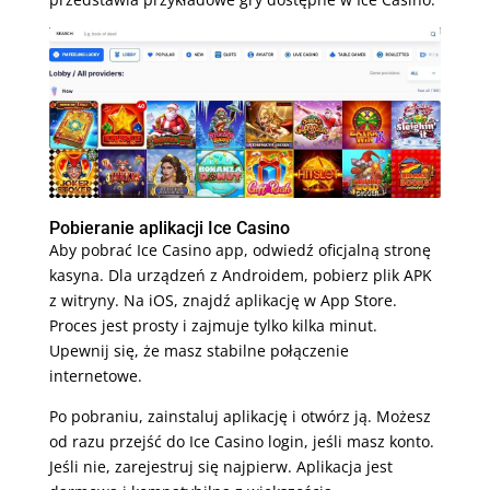
Pobieranie aplikacji Ice Casino
Aby pobrać Ice Casino app, odwiedź oficjalną stronę
kasyna. Dla urządzeń z Androidem, pobierz plik APK
z witryny. Na iOS, znajdź aplikację w App Store.
Proces jest prosty i zajmuje tylko kilka minut.
Upewnij się, że masz stabilne połączenie
internetowe.
Po pobraniu, zainstaluj aplikację i otwórz ją. Możesz
od razu przejść do Ice Casino login, jeśli masz konto.
Jeśli nie, zarejestruj się najpierw. Aplikacja jest