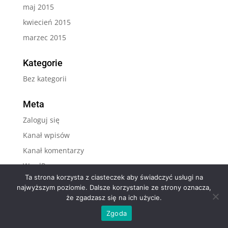
maj 2015
kwiecień 2015
marzec 2015
Kategorie
Bez kategorii
Meta
Zaloguj się
Kanał wpisów
Kanał komentarzy
WordPress.org
Ta strona korzysta z ciasteczek aby świadczyć usługi na
najwyższym poziomie. Dalsze korzystanie ze strony oznacza,
że zgadzasz się na ich użycie.
Zgoda
Copyright © A&M Team | by
Marton Design