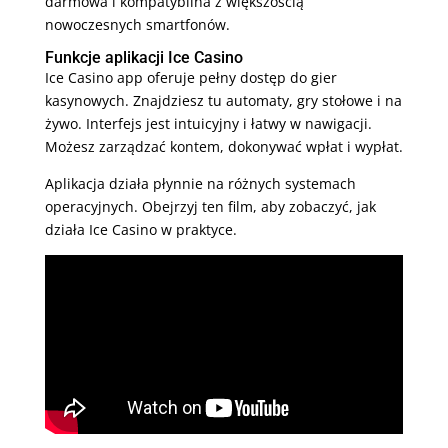
darmowa i kompatybilna z większością
nowoczesnych smartfonów.
Funkcje aplikacji Ice Casino
Ice Casino app oferuje pełny dostęp do gier
kasynowych. Znajdziesz tu automaty, gry stołowe i na
żywo. Interfejs jest intuicyjny i łatwy w nawigacji.
Możesz zarządzać kontem, dokonywać wpłat i wypłat.
Aplikacja działa płynnie na różnych systemach
operacyjnych. Obejrzyj ten film, aby zobaczyć, jak
działa Ice Casino w praktyce.