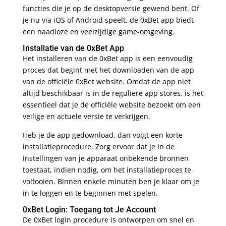
functies die je op de desktopversie gewend bent. Of
je nu via iOS of Android speelt, de 0xBet app biedt
een naadloze en veelzijdige game-omgeving.
Installatie van de 0xBet App
Het installeren van de 0xBet app is een eenvoudig
proces dat begint met het downloaden van de app
van de officiële 0xBet website. Omdat de app niet
altijd beschikbaar is in de reguliere app stores, is het
essentieel dat je de officiële website bezoekt om een
veilige en actuele versie te verkrijgen.
Heb je de app gedownload, dan volgt een korte
installatieprocedure. Zorg ervoor dat je in de
instellingen van je apparaat onbekende bronnen
toestaat, indien nodig, om het installatieproces te
voltooien. Binnen enkele minuten ben je klaar om je
in te loggen en te beginnen met spelen.
0xBet Login: Toegang tot Je Account
De 0xBet login procedure is ontworpen om snel en