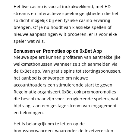
Het live casino is vooral indrukwekkend, met HD-
streams en interactieve speelmogelijkheden die het
zo dicht mogelijk bij een fysieke casino-ervaring
brengen. Of je nu houdt van klassieke spellen of
nieuwe aanpassingen wilt proberen, er is voor elke
speler wat wils.
Bonussen en Promoties op de 0xBet App
Nieuwe spelers kunnen profiteren van aantrekkelijke
welkomstbonussen wanneer ze zich aanmelden via
de 0xBet app. Van gratis spins tot stortingsbonussen,
het aanbod is ontworpen om nieuwe
accounthouders een stimulerende start te geven.
Regelmatig organiseert 0xBet ook promopromoties
die beschikbaar zijn voor terugkerende spelers, wat
bijdraagt aan een gestage stroom van engagement
en beloningen.
Het is belangrijk om te letten op de
bonusvoorwaarden, waaronder de inzetvereisten.