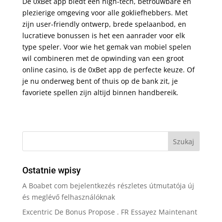
De 0xBet app biedt een high-tech, betrouwbare en
plezierige omgeving voor alle gokliefhebbers. Met
zijn user-friendly ontwerp, brede spelaanbod, en
lucratieve bonussen is het een aanrader voor elk
type speler. Voor wie het gemak van mobiel spelen
wil combineren met de opwinding van een groot
online casino, is de 0xBet app de perfecte keuze. Of
je nu onderweg bent of thuis op de bank zit, je
favoriete spellen zijn altijd binnen handbereik.
Ostatnie wpisy
A Boabet com bejelentkezés részletes útmutatója új
és meglévő felhasználóknak
Excentric De Bonus Propose . FR Essayez Maintenant