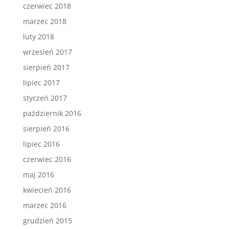
czerwiec 2018
marzec 2018
luty 2018
wrzesień 2017
sierpień 2017
lipiec 2017
styczeń 2017
październik 2016
sierpień 2016
lipiec 2016
czerwiec 2016
maj 2016
kwiecień 2016
marzec 2016
grudzień 2015