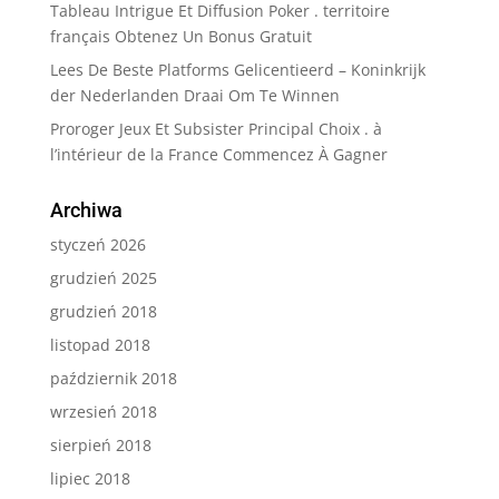
Tableau Intrigue Et Diffusion Poker . territoire
français Obtenez Un Bonus Gratuit
Lees De Beste Platforms Gelicentieerd – Koninkrijk
der Nederlanden Draai Om Te Winnen
Proroger Jeux Et Subsister Principal Choix . à
l’intérieur de la France Commencez À Gagner
Archiwa
styczeń 2026
grudzień 2025
grudzień 2018
listopad 2018
październik 2018
wrzesień 2018
sierpień 2018
lipiec 2018