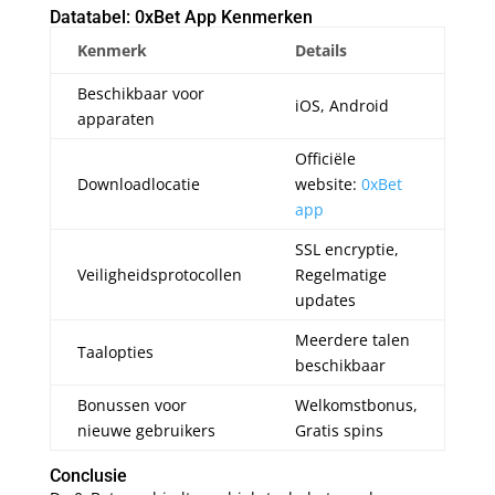
Datatabel: 0xBet App Kenmerken
Kenmerk
Details
Beschikbaar voor
iOS, Android
apparaten
Officiële
Downloadlocatie
website:
0xBet
app
SSL encryptie,
Veiligheidsprotocollen
Regelmatige
updates
Meerdere talen
Taalopties
beschikbaar
Bonussen voor
Welkomstbonus,
nieuwe gebruikers
Gratis spins
Conclusie