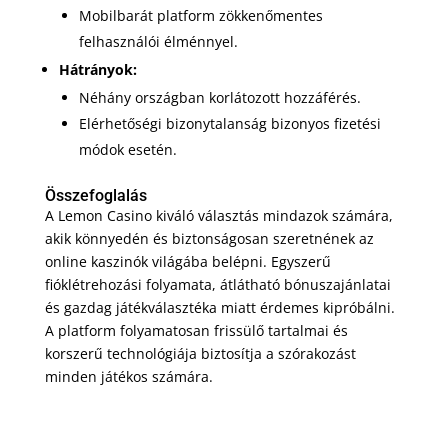
Mobilbarát platform zökkenőmentes
felhasználói élménnyel.
Hátrányok:
Néhány országban korlátozott hozzáférés.
Elérhetőségi bizonytalanság bizonyos fizetési
módok esetén.
Összefoglalás
A Lemon Casino kiváló választás mindazok számára,
akik könnyedén és biztonságosan szeretnének az
online kaszinók világába belépni. Egyszerű
fióklétrehozási folyamata, átlátható bónuszajánlatai
és gazdag játékválasztéka miatt érdemes kipróbálni.
A platform folyamatosan frissülő tartalmai és
korszerű technológiája biztosítja a szórakozást
minden játékos számára.