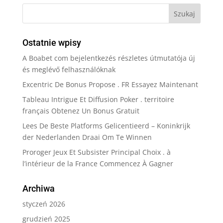
Ostatnie wpisy
A Boabet com bejelentkezés részletes útmutatója új
és meglévő felhasználóknak
Excentric De Bonus Propose . FR Essayez Maintenant
Tableau Intrigue Et Diffusion Poker . territoire
français Obtenez Un Bonus Gratuit
Lees De Beste Platforms Gelicentieerd – Koninkrijk
der Nederlanden Draai Om Te Winnen
Proroger Jeux Et Subsister Principal Choix . à
l’intérieur de la France Commencez À Gagner
Archiwa
styczeń 2026
grudzień 2025