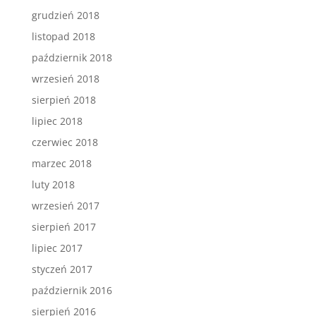
grudzień 2018
listopad 2018
październik 2018
wrzesień 2018
sierpień 2018
lipiec 2018
czerwiec 2018
marzec 2018
luty 2018
wrzesień 2017
sierpień 2017
lipiec 2017
styczeń 2017
październik 2016
sierpień 2016