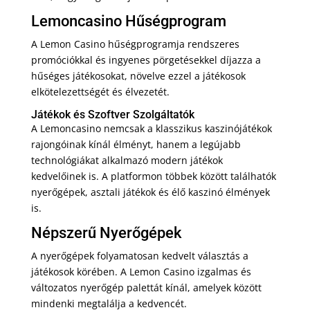
Lemoncasino Hűségprogram
A Lemon Casino hűségprogramja rendszeres
promóciókkal és ingyenes pörgetésekkel díjazza a
hűséges játékosokat, növelve ezzel a játékosok
elkötelezettségét és élvezetét.
Játékok és Szoftver Szolgáltatók
A Lemoncasino nemcsak a klasszikus kaszinójátékok
rajongóinak kínál élményt, hanem a legújabb
technológiákat alkalmazó modern játékok
kedvelőinek is. A platformon többek között találhatók
nyerőgépek, asztali játékok és élő kaszinó élmények
is.
Népszerű Nyerőgépek
A nyerőgépek folyamatosan kedvelt választás a
játékosok körében. A Lemon Casino izgalmas és
változatos nyerőgép palettát kínál, amelyek között
mindenki megtalálja a kedvencét.