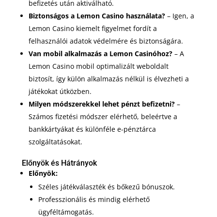
befizetés után aktiválható.
Biztonságos a Lemon Casino használata?
– Igen, a
Lemon Casino kiemelt figyelmet fordít a
felhasználói adatok védelmére és biztonságára.
Van mobil alkalmazás a Lemon Casinóhoz?
– A
Lemon Casino mobil optimalizált weboldalt
biztosít, így külön alkalmazás nélkül is élvezheti a
játékokat útközben.
Milyen módszerekkel lehet pénzt befizetni?
–
Számos fizetési módszer elérhető, beleértve a
bankkártyákat és különféle e-pénztárca
szolgáltatásokat.
Előnyök és Hátrányok
Előnyök:
Széles játékválaszték és bőkezű bónuszok.
Professzionális és mindig elérhető
ügyféltámogatás.