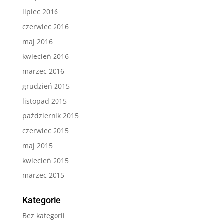
lipiec 2016
czerwiec 2016
maj 2016
kwiecień 2016
marzec 2016
grudzień 2015
listopad 2015
październik 2015
czerwiec 2015
maj 2015
kwiecień 2015
marzec 2015
Kategorie
Bez kategorii